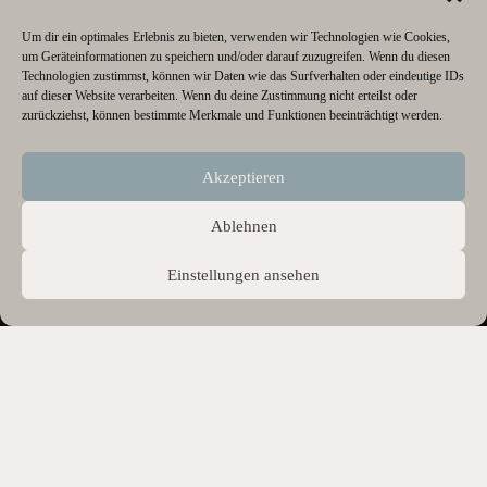
Um dir ein optimales Erlebnis zu bieten, verwenden wir Technologien wie Cookies,
um Geräteinformationen zu speichern und/oder darauf zuzugreifen. Wenn du diesen
Technologien zustimmst, können wir Daten wie das Surfverhalten oder eindeutige IDs
auf dieser Website verarbeiten. Wenn du deine Zustimmung nicht erteilst oder
zurückziehst, können bestimmte Merkmale und Funktionen beeinträchtigt werden.
Akzeptieren
Ablehnen
Einstellungen ansehen